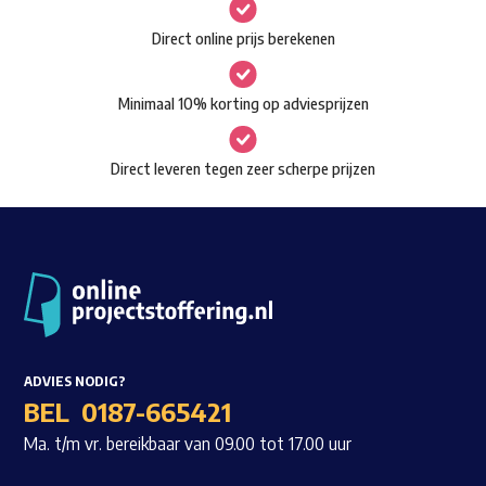
gekozen
Waar ben je naar op zoek?
Direct online prijs berekenen
worden
op
Minimaal 10% korting op adviesprijzen
de
productpagina
Direct leveren tegen zeer scherpe prijzen
ADVIES NODIG?
BEL
0187-665421
Ma. t/m vr. bereikbaar van 09.00 tot 17.00 uur