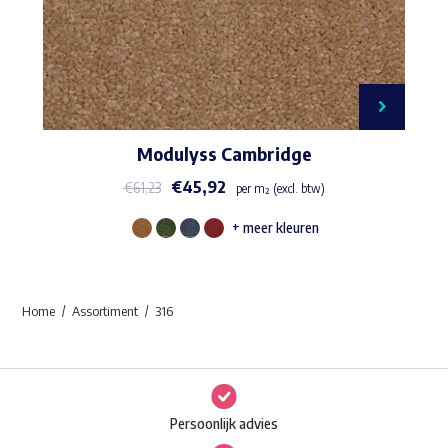
Modulyss Cambridge
€
45,92
€
61,23
per m² (excl. btw)
+ meer kleuren
Dit
product
heeft
Home
Assortiment
316
meerdere
variaties.
Deze
optie
Persoonlijk advies
kan