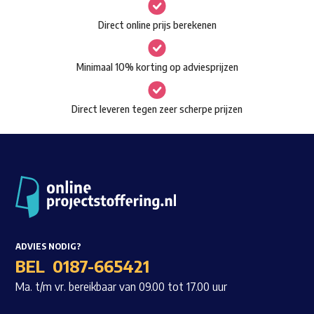
gekozen
Waar ben je naar op zoek?
Direct online prijs berekenen
worden
op
Minimaal 10% korting op adviesprijzen
de
productpagina
Direct leveren tegen zeer scherpe prijzen
ADVIES NODIG?
BEL
0187-665421
Ma. t/m vr. bereikbaar van 09.00 tot 17.00 uur