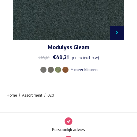
Modulyss Gleam
€
49,21
€
65,61
per m² (excl. btw)
+ meer kleuren
Dit
product
heeft
Home
Assortiment
020
meerdere
variaties.
Deze
optie
Persoonlijk advies
kan